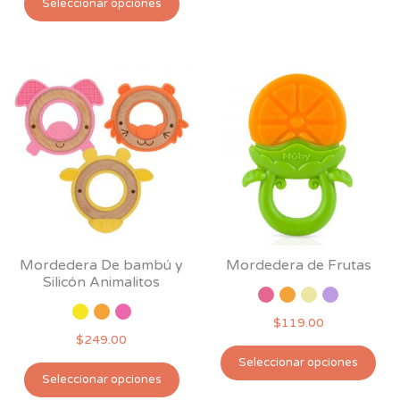
Seleccionar opciones
producto
tiene
múltiples
variantes.
Las
opciones
se
pueden
elegir
en
la
página
Mordedera De bambú y
Mordedera de Frutas
de
Silicón Animalitos
producto
$
119.00
$
249.00
Est
Seleccionar opciones
Este
pro
Seleccionar opciones
producto
tie