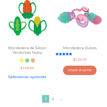
Las
opciones
se
pueden
elegir
en
la
página
Mordedera de Silicón
Mordedera Dulces
de
Verduritas Nuby
producto
Valorado
$
120.00
con
5.00
$
109.00
de 5
Añadir al carrito
Este
Seleccionar opciones
producto
tiene
múltiples
variantes.
1
2
→
Las