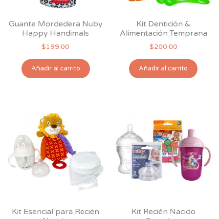
la
la
página
pág
Guante Mordedera Nuby
Kit Dentición &
de
de
Happy Handimals
Alimentación Temprana
producto
pro
$
199.00
$
200.00
Añadir al carrito
Añadir al carrito
Kit Esencial para Recién
Kit Recién Nacido