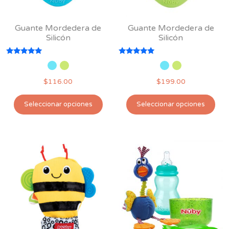
Guante Mordedera de
Guante Mordedera de
Silicón
Silicón
Valorado
Valorado
con
con
5.00
5.00
$
116.00
$
199.00
de 5
de 5
Este
Est
Seleccionar opciones
Seleccionar opciones
producto
pro
tiene
tie
múltiples
múl
variantes.
var
Las
Las
opciones
opc
se
se
pueden
pu
elegir
ele
en
en