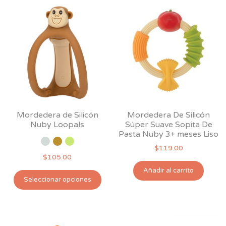
Mordedera de Silicón
Mordedera De Silicón
Nuby Loopals
Súper Suave Sopita De
Pasta Nuby 3+ meses Liso
$
119.00
$
105.00
Añadir al carrito
Este
Seleccionar opciones
producto
tiene
múltiples
variantes.