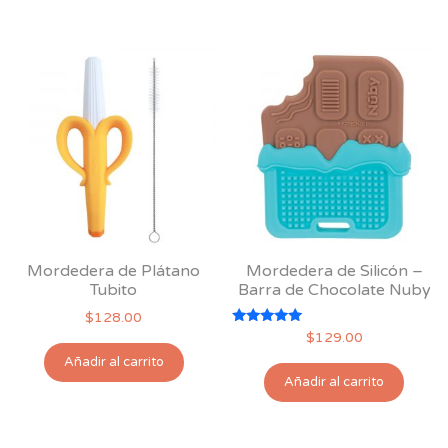
tiene
múl
múltiples
var
variantes.
Las
Las
opc
opciones
se
se
pu
pueden
ele
elegir
en
en
la
la
pág
página
de
Mordedera de Plátano
Mordedera de Silicón –
de
pro
Tubito
Barra de Chocolate Nuby
producto
$
128.00
Valorado
$
129.00
con
5.00
Añadir al carrito
de 5
Añadir al carrito