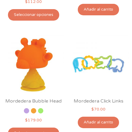
$
112.00
Añadir al carrito
Este
Seleccionar opciones
producto
tiene
múltiples
variantes.
Las
opciones
se
pueden
elegir
en
la
página
Mordedera Bubble Head
Mordedera Click Links
de
$
70.00
producto
$
179.00
Añadir al carrito
Este