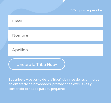
ele
elegir
en
*
Campos requeridos
en
la
la
pág
página
de
de
pro
producto
Suscríbete y se parte de la #TribuNuby y sé de los primeros
en enterarte de novedades, promociones exclusivas y
contenido pensado para tu pequeño.