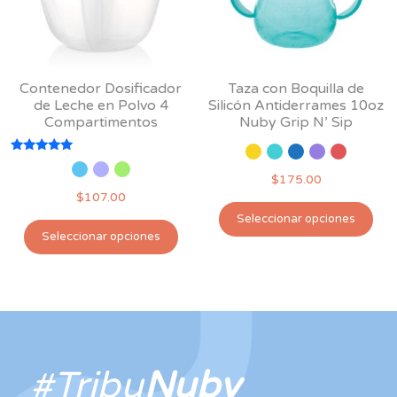
Contenedor Dosificador
Taza con Boquilla de
de Leche en Polvo 4
Silicón Antiderrames 10oz
Compartimentos
Nuby Grip N’ Sip
Valorado
con
$
175.00
5.00
$
107.00
de 5
Est
Seleccionar opciones
Este
pro
Seleccionar opciones
producto
tie
tiene
múl
múltiples
var
variantes.
Las
Las
opc
opciones
se
#Tribu
Nuby
se
pu
pueden