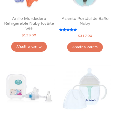
en
la
página
Anillo Mordedera
Asiento Portátil de Baño
de
Refrigerable Nuby IcyBite
Nuby
producto
Sea
Valorado
$
139.00
$
317.00
con
5.00
de 5
Añadir al carrito
Añadir al carrito