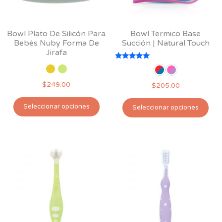
en
en
la
la
pág
página
Bowl Plato De Silicón Para
Bowl Termico Base
de
de
Bebés Nuby Forma De
Succión | Natural Touch
pro
producto
Jirafa
Valorado
con
5.00
$
249.00
$
205.00
de 5
Este
Est
Seleccionar opciones
Seleccionar opciones
producto
pro
tiene
tie
múltiples
múl
variantes.
var
Las
Las
opciones
opc
se
se
pueden
pu
elegir
ele
en
en