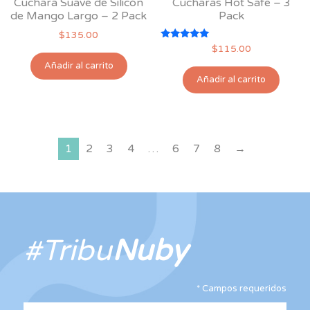
Cuchara Suave de Silicón
Cucharas Hot Safe – 3
de
de Mango Largo – 2 Pack
Pack
pro
$
135.00
Valorado
$
115.00
con
5.00
Añadir al carrito
de 5
Añadir al carrito
1
2
3
4
…
6
7
8
→
#Tribu
Nuby
*
Campos requeridos