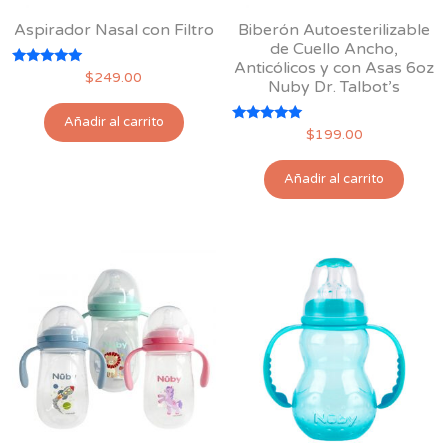
Aspirador Nasal con Filtro
Biberón Autoesterilizable
de Cuello Ancho,
Anticólicos y con Asas 6oz
Valorado
$
249.00
Nuby Dr. Talbot’s
con
5.00
de 5
Añadir al carrito
Valorado
$
199.00
con
5.00
de 5
Añadir al carrito