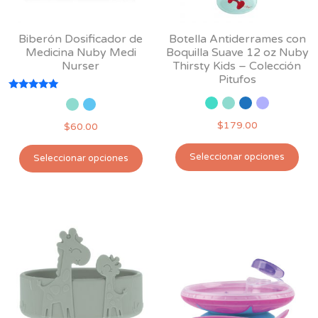
de
la
producto
pág
Biberón Dosificador de
Botella Antiderrames con
de
Medicina Nuby Medi
Boquilla Suave 12 oz Nuby
pro
Nurser
Thirsty Kids – Colección
Pitufos
Valorado
con
5.00
$
179.00
$
60.00
de 5
Est
Este
Seleccionar opciones
Seleccionar opciones
pro
producto
tie
tiene
múl
múltiples
var
variantes.
Las
Las
opc
opciones
se
se
pu
pueden
ele
elegir