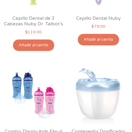
la
la
página
pág
Cepillo Dental de 3
Cepillo Dental Nuby
de
de
Cabezas Nuby Dr. Talbot’s
producto
$
79.00
pro
$
110.00
Añadir al carrito
Añadir al carrito
Combo Thirsty Kids Flip-it
Contenedor Dosificador