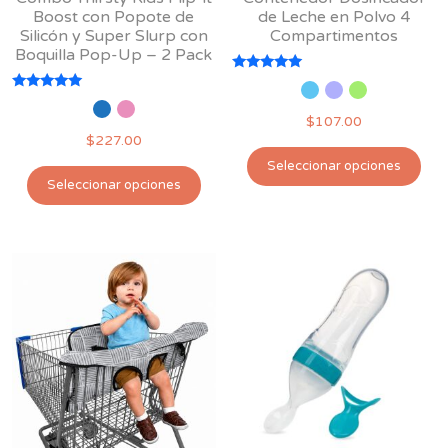
Boost con Popote de
de Leche en Polvo 4
Silicón y Super Slurp con
Compartimentos
Boquilla Pop-Up – 2 Pack
Valorado
con
Valorado
5.00
con
$
107.00
de 5
5.00
$
227.00
de 5
Est
Seleccionar opciones
Este
pro
Seleccionar opciones
producto
tie
tiene
múl
múltiples
var
variantes.
Las
Las
opc
opciones
se
se
pu
pueden
ele
elegir
en
en
la
la
pág