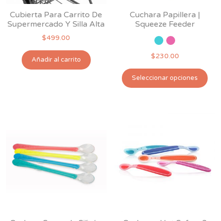
página
de
Cubierta Para Carrito De
Cuchara Papillera |
de
pro
Supermercado Y Silla Alta
Squeeze Feeder
producto
$
499.00
$
230.00
Añadir al carrito
Est
Seleccionar opciones
pro
tie
múl
var
Las
opc
se
pu
ele
en
la
pág