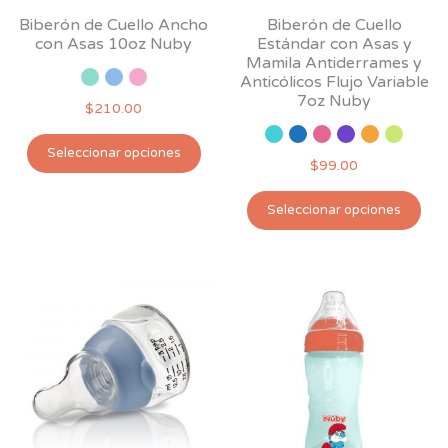
Biberón de Cuello Ancho
Biberón de Cuello
con Asas 10oz Nuby
Estándar con Asas y
Mamila Antiderrames y
Anticólicos Flujo Variable
7oz Nuby
$
210.00
Este
Seleccionar opciones
producto
$
99.00
tiene
Est
múltiples
Seleccionar opciones
pro
variantes.
tie
Las
múl
opciones
var
se
Las
pueden
opc
elegir
se
en
pu
la
ele
página
en