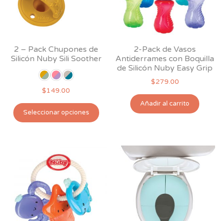
2 – Pack Chupones de
2-Pack de Vasos
Silicón Nuby Sili Soother
Antiderrames con Boquilla
de Silicón Nuby Easy Grip
$
279.00
$
149.00
Añadir al carrito
Este
Seleccionar opciones
producto
tiene
múltiples
variantes.
Las
opciones
se
pueden
elegir