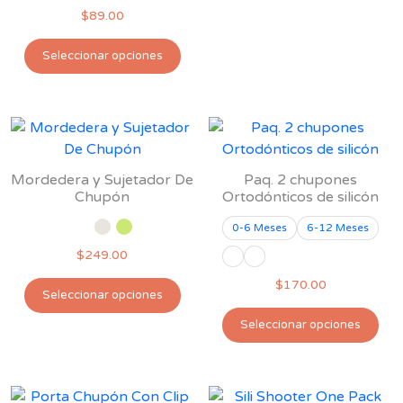
de 5
pág
$
89.00
de
Este
pro
Seleccionar opciones
producto
tiene
múltiples
variantes.
Las
opciones
Mordedera y Sujetador De
Paq. 2 chupones
se
Chupón
Ortodónticos de silicón
pueden
0-6 Meses
6-12 Meses
elegir
$
249.00
en
la
Este
$
170.00
Seleccionar opciones
página
producto
Est
de
tiene
Seleccionar opciones
pro
producto
múltiples
tie
variantes.
múl
Las
var