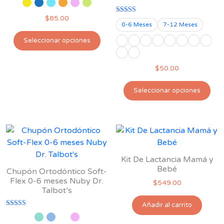
la
5.00
en
de 5
pág
$
85.00
Valorado con
la
de
0-6 Meses
7-12 Meses
5.00
Este
de 5
página
pro
Seleccionar opciones
producto
de
tiene
producto
$
50.00
múltiples
variantes.
Est
Seleccionar opciones
Las
pro
opciones
tie
se
múl
pueden
var
elegir
Las
en
opc
Kit De Lactancia Mamá y
la
se
Bebé
Chupón Ortodóntico Soft-
página
pu
Flex 0-6 meses Nuby Dr.
$
549.00
de
Talbot’s
ele
producto
en
Añadir al carrito
Valorado con
la
5.00