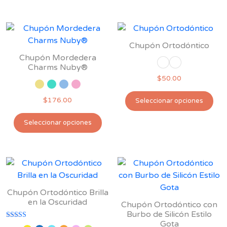
tiene
var
múltiples
Las
variantes.
opc
Las
se
Chupón Ortodóntico
opciones
pu
Chupón Mordedera
se
Charms Nuby®
ele
pueden
$
50.00
en
elegir
la
Est
$
176.00
Seleccionar opciones
en
pág
pro
la
Este
de
tie
Seleccionar opciones
página
producto
pro
múl
de
tiene
var
producto
múltiples
Las
variantes.
opc
Las
se
opciones
pu
Chupón Ortodóntico Brilla
se
en la Oscuridad
ele
Chupón Ortodóntico con
pueden
Burbo de Silicón Estilo
en
Gota
elegir
Valorado con