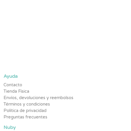
Suscríbete y se parte de la #TribuNuby y sé de los primeros
en enterarte de novedades, promociones exclusivas y
contenido pensado para tu pequeño.
Ayuda
Contacto
Tienda Física
Envíos, devoluciones y reembolsos
Términos y condiciones
Política de privacidad
Preguntas frecuentes
Nuby