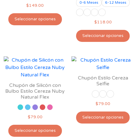
0-6 Meses
6-12 Meses
5.00
$
149.00
de 5
Este
Seleccionar opciones
$
118.00
producto
tiene
Est
Seleccionar opciones
múltiples
pro
variantes.
tie
Las
múl
opciones
var
se
Las
pueden
opc
Chupón Estilo Cereza
elegir
se
Selfie
Chupón de Silicón con
en
pu
Bulbo Estilo Cereza Nuby
la
Natural Flex
ele
página
$
79.00
en
de
la
Est
$
79.00
Seleccionar opciones
producto
pág
pro
Este
de
tie
Seleccionar opciones
producto
pro
múl