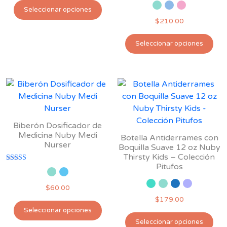
Este
Seleccionar opciones
producto
$
210.00
tiene
Est
múltiples
Seleccionar opciones
pro
variantes.
tie
Las
múl
opciones
var
se
Las
pueden
opc
elegir
se
en
Biberón Dosificador de
pu
Medicina Nuby Medi
la
Botella Antiderrames con
Nurser
ele
Boquilla Suave 12 oz Nuby
página
Thirsty Kids – Colección
en
de
Pitufos
Valorado con
la
producto
5.00
de 5
pág
$
60.00
de
$
179.00
Este
pro
Seleccionar opciones
Est
producto
Seleccionar opciones