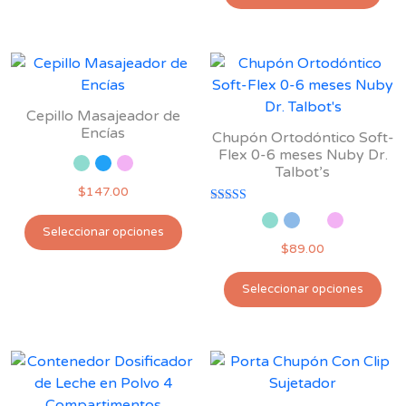
pro
tiene
tie
múltiples
múl
variantes.
var
Las
Las
opciones
opc
se
Cepillo Masajeador de
se
pueden
Encías
Chupón Ortodóntico Soft-
pu
elegir
Flex 0-6 meses Nuby Dr.
Talbot’s
ele
en
$
147.00
en
la
Valorado con
la
página
Este
5.00
Seleccionar opciones
de 5
pág
de
producto
$
89.00
de
producto
tiene
Est
pro
múltiples
Seleccionar opciones
pro
variantes.
tie
Las
múl
opciones
var
se
Las
pueden