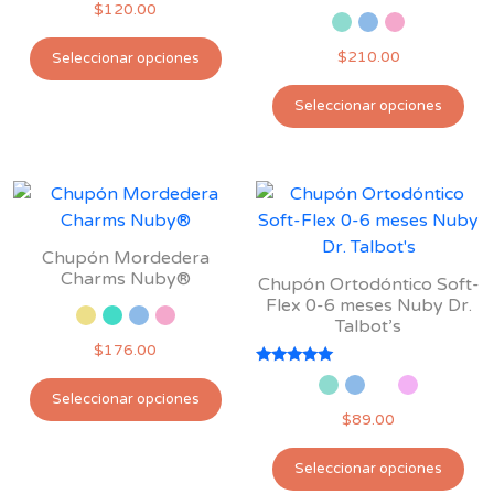
$
120.00
Este
$
210.00
Seleccionar opciones
producto
Est
tiene
Seleccionar opciones
pro
múltiples
tie
variantes.
múl
Las
var
opciones
Las
se
opc
pueden
Chupón Mordedera
se
Charms Nuby®
elegir
Chupón Ortodóntico Soft-
pu
Flex 0-6 meses Nuby Dr.
en
Talbot’s
ele
la
$
176.00
en
página
Valorado
la
Este
de
con
Seleccionar opciones
5.00
pág
producto
producto
$
89.00
de 5
de
tiene
Est
pro
múltiples
Seleccionar opciones
pro
variantes.