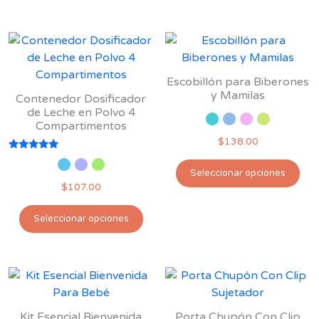
tie
Las
múl
opciones
var
se
Las
pueden
opc
Escobillón para Biberones
elegir
se
y Mamilas
Contenedor Dosificador
en
pu
de Leche en Polvo 4
la
Compartimentos
ele
página
$
138.00
en
de
Valorado
la
Est
producto
con
Seleccionar opciones
5.00
pág
pro
$
107.00
de 5
de
tie
Este
pro
múl
Seleccionar opciones
producto
var
tiene
Las
múltiples
opc
variantes.
se
Las
pu
opciones
Kit Esencial Bienvenida
Porta Chupón Con Clip
ele