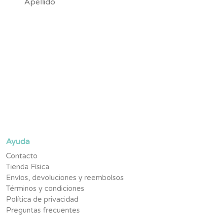
Suscríbete y se parte de la #TribuNuby y sé de los primeros
en enterarte de novedades, promociones exclusivas y
contenido pensado para tu pequeño.
Ayuda
Contacto
Tienda Física
Envíos, devoluciones y reembolsos
Términos y condiciones
Política de privacidad
Preguntas frecuentes