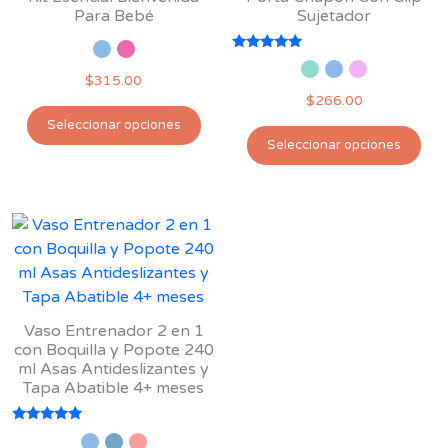
se
Para Bebé
Sujetador
en
pueden
la
elegir
Valorado
pág
con
$
315.00
en
5.00
de
$
266.00
de 5
la
Este
pro
Seleccionar opciones
Est
página
producto
Seleccionar opciones
pro
de
tiene
tie
producto
múltiples
múl
variantes.
var
Las
Las
opciones
opc
se
se
pueden
pu
elegir
Vaso Entrenador 2 en 1
ele
con Boquilla y Popote 240
en
ml Asas Antideslizantes y
en
la
Tapa Abatible 4+ meses
la
página
pág
de
Valorado
de
producto
con