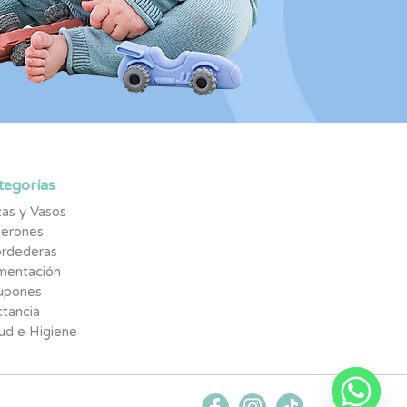
tegorías
as y Vasos
berones
rdederas
imentación
upones
tancia
ud e Higiene