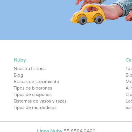
Nuby
Ca
Nuestra historia
Taz
Blog
Bi
Etapas de crecimiento
Mo
Tipos de biberones
Al
Tipos de chupones
Ch
Sistemas de vasos y tazas
Lac
Tipos de mordederas
Sal
Línea Nuby
55 8584 9420