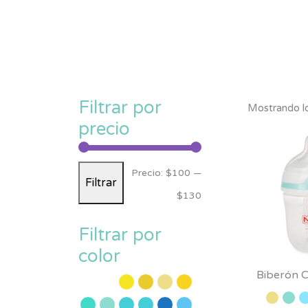
Filtrar por
Mostrando lo
precio
Precio
Precio
Precio:
$100
—
Filtrar
mínimo
máximo
$130
Filtrar por
color
Biberón C