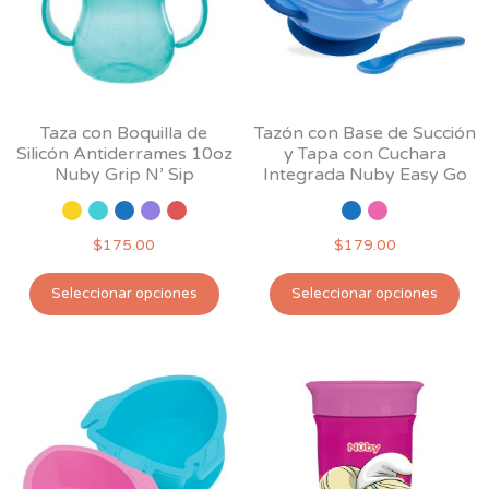
pueden
pu
elegir
ele
en
en
la
la
página
pág
Taza con Boquilla de
Tazón con Base de Succión
de
de
Silicón Antiderrames 10oz
y Tapa con Cuchara
producto
pro
Nuby Grip N’ Sip
Integrada Nuby Easy Go
$
175.00
$
179.00
Este
Est
Seleccionar opciones
Seleccionar opciones
producto
pro
tiene
tie
múltiples
múl
variantes.
var
Las
Las
opciones
opc
se
se
pueden
pu