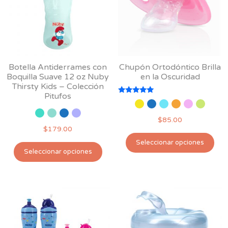
pu
pueden
ele
elegir
en
en
la
la
pág
página
Botella Antiderrames con
Chupón Ortodóntico Brilla
de
de
Boquilla Suave 12 oz Nuby
en la Oscuridad
pro
producto
Thirsty Kids – Colección
Pitufos
Valorado
con
5.00
$
85.00
de 5
$
179.00
Est
Seleccionar opciones
Este
pro
Seleccionar opciones
producto
tie
tiene
múl
múltiples
var
variantes.
Las
Las
opc
opciones
se