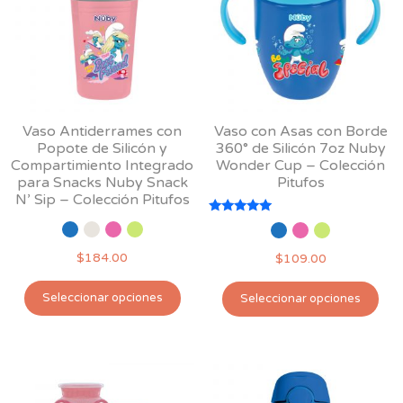
se
en
pu
la
ele
página
en
de
la
producto
pág
Vaso Antiderrames con
Vaso con Asas con Borde
de
Popote de Silicón y
360° de Silicón 7oz Nuby
pro
Compartimiento Integrado
Wonder Cup – Colección
para Snacks Nuby Snack
Pitufos
N’ Sip – Colección Pitufos
Valorado
con
5.00
$
184.00
$
109.00
de 5
Este
Est
Seleccionar opciones
Seleccionar opciones
producto
pro
tiene
tie
múltiples
múl
variantes.
var
Las
Las