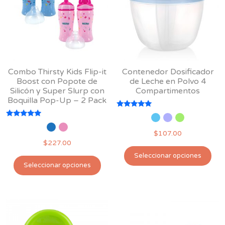
se
pu
pueden
ele
elegir
en
en
la
la
pág
página
de
Combo Thirsty Kids Flip-it
Contenedor Dosificador
de
pro
Boost con Popote de
de Leche en Polvo 4
producto
Silicón y Super Slurp con
Compartimentos
Boquilla Pop-Up – 2 Pack
Valorado
con
Valorado
5.00
con
$
107.00
de 5
5.00
$
227.00
de 5
Est
Seleccionar opciones
Este
pro
Seleccionar opciones
producto
tie
tiene
múl
múltiples
var
variantes.
Las
Las
opc