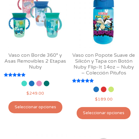
opciones
opc
se
se
pueden
pu
elegir
ele
en
en
la
la
página
pág
Vaso con Borde 360° y
Vaso con Popote Suave de
de
de
Asas Removibles 2 Etapas
Silicón y Tapa con Botón
producto
pro
Nuby
Nuby Flip-It 14oz – Nuby
– Colección Pitufos
Valorado
con
Valorado
5.00
con
$
249.00
de 5
5.00
$
189.00
de 5
Este
Seleccionar opciones
Est
producto
Seleccionar opciones
pro
tiene
tie
múltiples
múl
variantes.
var