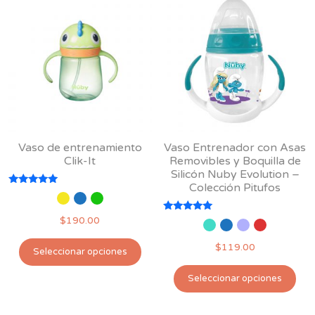
Las
Las
opciones
opc
se
se
pueden
pu
elegir
ele
en
en
la
la
página
pág
de
Vaso de entrenamiento
Vaso Entrenador con Asas
de
producto
Clik-It
Removibles y Boquilla de
pro
Silicón Nuby Evolution –
Colección Pitufos
Valorado
con
5.00
Valorado
$
190.00
de 5
con
5.00
Este
$
119.00
de 5
Seleccionar opciones
producto
Est
tiene
Seleccionar opciones
pro
múltiples
tie
variantes.