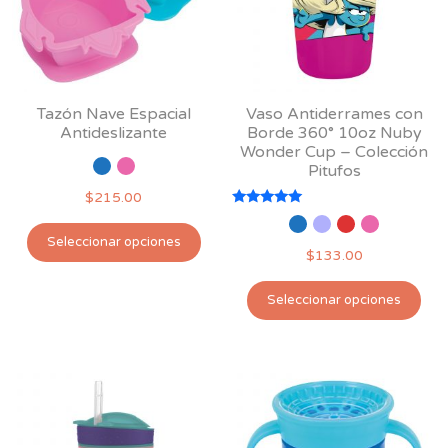
elegir
ele
en
en
la
la
página
pág
Tazón Nave Espacial
Vaso Antiderrames con
de
de
Antideslizante
Borde 360° 10oz Nuby
producto
pro
Wonder Cup – Colección
Pitufos
$
215.00
Valorado
Este
con
Seleccionar opciones
5.00
producto
$
133.00
de 5
tiene
Est
múltiples
Seleccionar opciones
pro
variantes.
tie
Las
múl
opciones
var
se
Las
pueden
opc
elegir