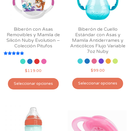
Biberón con Asas
Biberón de Cuello
Removibles y Mamila de
Estándar con Asas y
Silicón Nuby Evolution –
Mamila Antiderrames y
Colección Pitufos
Anticólicos Flujo Variable
7oz Nuby
Valorado
con
5.00
$
99.00
$
119.00
de 5
Est
Este
Seleccionar opciones
Seleccionar opciones
pro
producto
tie
tiene
múl
múltiples
var
variantes.
Las
Las
opc
opciones
se
se