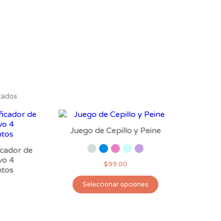
tados
Juego de Cepillo y Peine
icador de
vo 4
$
99.00
tos
Este
Seleccionar opciones
producto
tiene
múltiples
variantes.