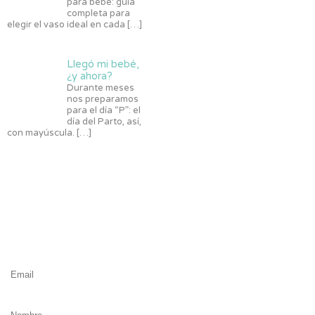
para bebé: guía
completa para
elegir el vaso ideal en cada
[…]
Llegó mi bebé,
¿y ahora?
Durante meses
nos preparamos
para el día “P”: el
día del Parto, así,
con mayúscula.
[…]
#Tribu
Nuby