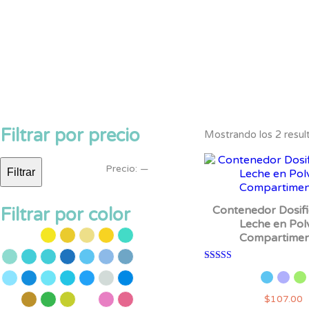
Filtrar por precio
Mostrando los 2 resul
Precio
Precio
Precio:
—
Filtrar
mínimo
máximo
Contenedor Dosif
Filtrar por color
Leche en Pol
Compartimen
Valorado con
5.00
de 5
$
107.00