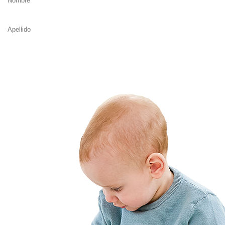
Suscríbete y se parte de la #TribuNuby y sé de los primeros en entera