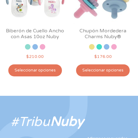
Biberón de Cuello Ancho
Chupón Mordedera
con Asas 10oz Nuby
Charms Nuby®
$
210.00
$
176.00
Este
Est
Seleccionar opciones
Seleccionar opciones
producto
pro
tiene
tie
múltiples
múl
variantes.
var
Las
Las
opciones
opc
#Tribu
Nuby
se
se
pueden
pu
elegir
ele