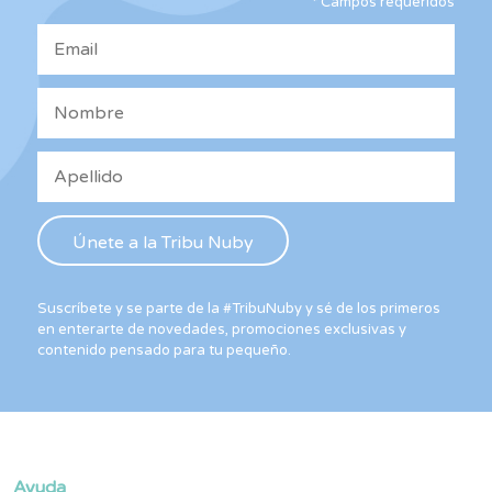
*
Campos requeridos
en
en
la
la
página
pág
de
de
producto
pro
Suscríbete y se parte de la #TribuNuby y sé de los primeros
en enterarte de novedades, promociones exclusivas y
contenido pensado para tu pequeño.
Ayuda