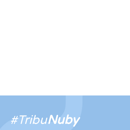
#Tribu
Nuby