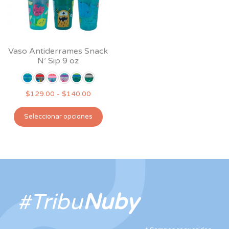
Vaso Antiderrames Snack
N’ Sip 9 oz
Rango
$
129.00
-
$
140.00
de
Este
precios:
Seleccionar opciones
producto
desde
tiene
$129.00
hasta
múltiples
$140.00
variantes.
Las
opciones
#Tribu
Nuby
se
pueden
elegir