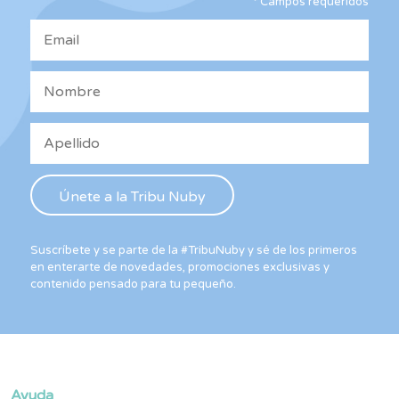
*
Campos requeridos
en
la
página
de
producto
Suscríbete y se parte de la #TribuNuby y sé de los primeros
en enterarte de novedades, promociones exclusivas y
contenido pensado para tu pequeño.
Ayuda