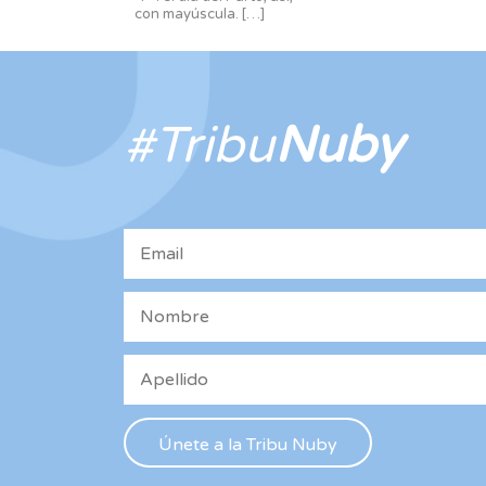
con mayúscula.
[…]
#Tribu
Nuby