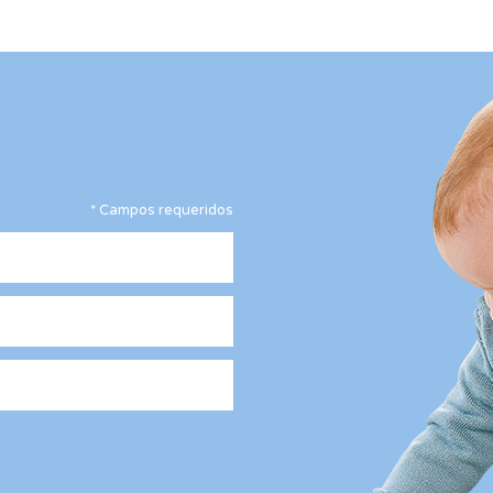
*
Campos requeridos