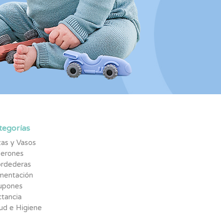
tegorías
as y Vasos
berones
rdederas
imentación
upones
tancia
ud e Higiene