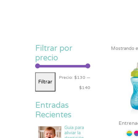
Filtrar por
Mostrando el
precio
Precio
Precio
Precio:
$130
—
Filtrar
mínimo
máximo
$140
Entradas
Recientes
Entrena
Guía para
aliviar la