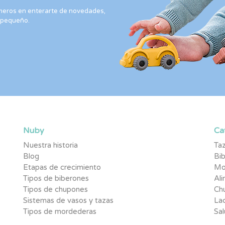
rimeros en enterarte de novedades,
 pequeño.
Nuby
Ca
Nuestra historia
Taz
Blog
Bi
Etapas de crecimiento
Mo
Tipos de biberones
Al
Tipos de chupones
Ch
Sistemas de vasos y tazas
Lac
Tipos de mordederas
Sal