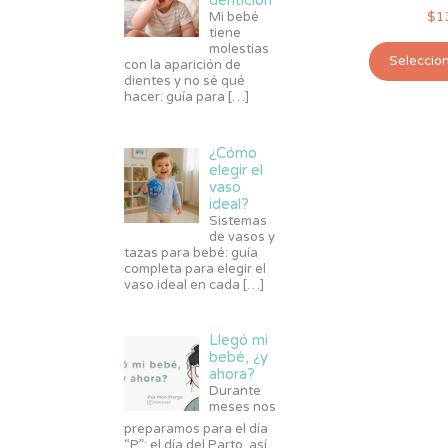
dentición
$
1
Mi bebé
tiene
molestias
Seleccio
con la aparición de
dientes y no sé qué
hacer: guía para
[…]
¿Cómo
elegir el
vaso
ideal?
Sistemas
de vasos y
tazas para bebé: guía
completa para elegir el
vaso ideal en cada
[…]
Llegó mi
bebé, ¿y
ahora?
Durante
meses nos
preparamos para el día
“P”: el día del Parto, así,