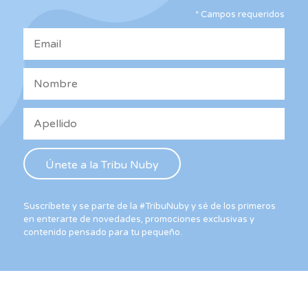
elegir
*
Campos requeridos
en
la
página
de
producto
Suscríbete y se parte de la #TribuNuby y sé de los primeros
en enterarte de novedades, promociones exclusivas y
contenido pensado para tu pequeño.