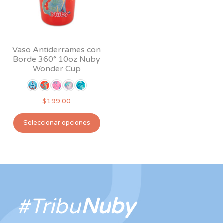
Vaso Antiderrames con
Borde 360° 10oz Nuby
Wonder Cup
$
199.00
Este
Seleccionar opciones
producto
tiene
múltiples
variantes.
Las
opciones
#Tribu
Nuby
se
pueden