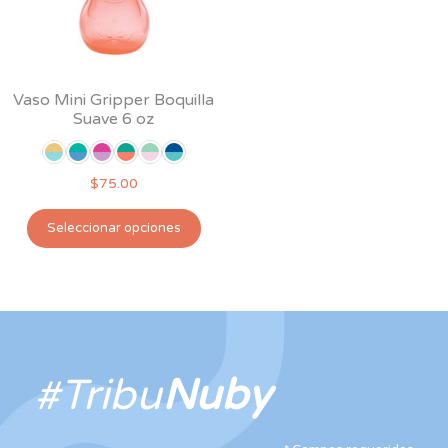
Vaso Mini Gripper Boquilla
Suave 6 oz
$
75.00
Este
Seleccionar opciones
producto
tiene
múltiples
variantes.
Las
opciones
#Tribu
Nuby
se
pueden
elegir