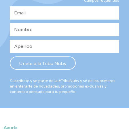
*
Campos requeridos
en
la
página
de
producto
Suscríbete y se parte de la #TribuNuby y sé de los primeros
en enterarte de novedades, promociones exclusivas y
contenido pensado para tu pequeño.
Ayuda