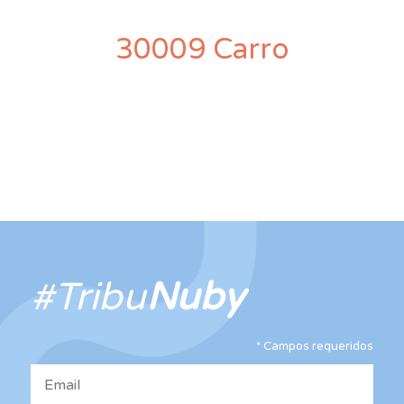
30009 Carro
#Tribu
Nuby
*
Campos requeridos