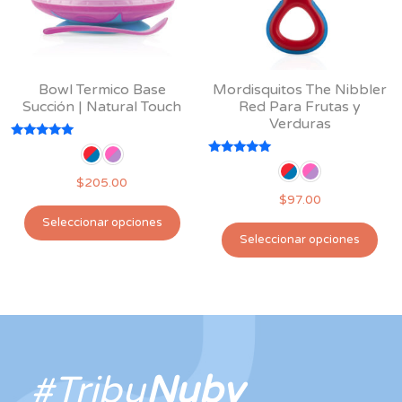
Bowl Termico Base
Mordisquitos The Nibbler
Succión | Natural Touch
Red Para Frutas y
Verduras
Valorado
con
Valorado
5.00
con
$
205.00
de 5
5.00
$
97.00
de 5
Este
Seleccionar opciones
Est
producto
Seleccionar opciones
pro
tiene
tie
múltiples
múl
variantes.
var
Las
Las
opciones
opc
se
#Tribu
Nuby
se
pueden
pu