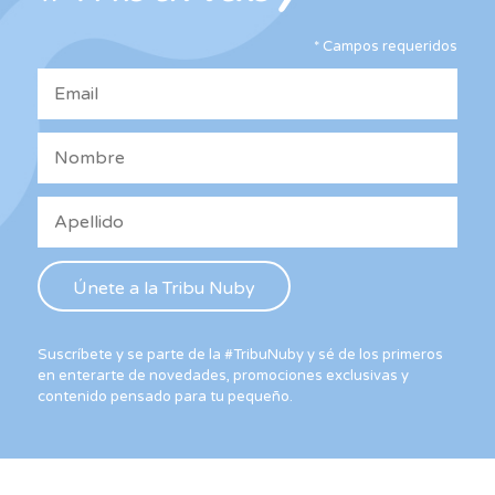
elegir
ele
en
*
Campos requeridos
en
la
la
página
pág
de
de
producto
pro
Suscríbete y se parte de la #TribuNuby y sé de los primeros
en enterarte de novedades, promociones exclusivas y
contenido pensado para tu pequeño.