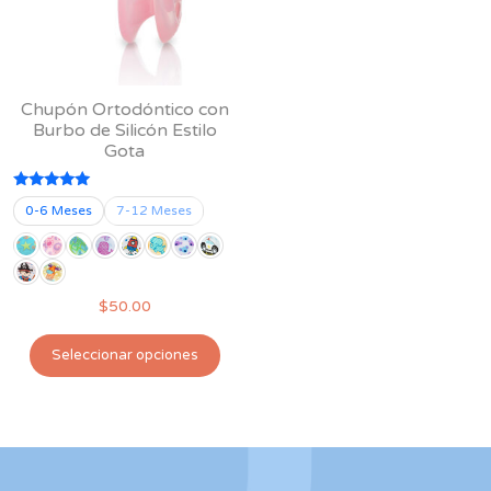
Chupón Ortodóntico con
Burbo de Silicón Estilo
Gota
Valorado
0-6 Meses
7-12 Meses
con
5.00
de 5
$
50.00
Este
Seleccionar opciones
producto
tiene
múltiples
variantes.
Las