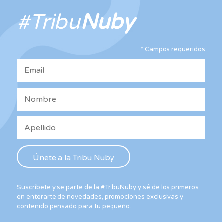
opciones
#Tribu
Nuby
se
pueden
elegir
*
Campos requeridos
en
la
página
de
producto
Suscríbete y se parte de la #TribuNuby y sé de los primeros
en enterarte de novedades, promociones exclusivas y
contenido pensado para tu pequeño.