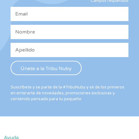
*
Campos requeridos
en
la
página
de
producto
Suscríbete y se parte de la #TribuNuby y sé de los primeros
en enterarte de novedades, promociones exclusivas y
contenido pensado para tu pequeño.
Ayuda