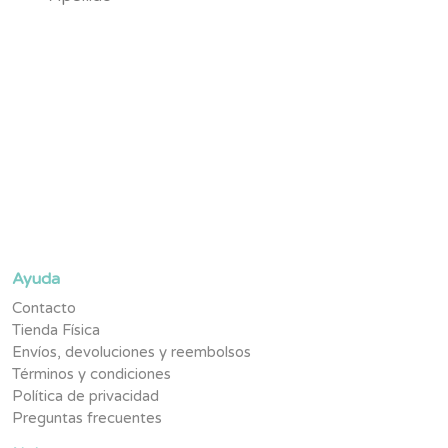
Suscríbete y se parte de la #TribuNuby y sé de los primeros
en enterarte de novedades, promociones exclusivas y
contenido pensado para tu pequeño.
Ayuda
Contacto
Tienda Física
Envíos, devoluciones y reembolsos
Términos y condiciones
Política de privacidad
Preguntas frecuentes