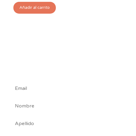
Añadir al carrito
#Tribu
Nuby
*
Campos requeridos