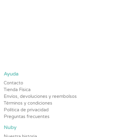
Suscríbete y se parte de la #TribuNuby y sé de los primeros
en enterarte de novedades, promociones exclusivas y
contenido pensado para tu pequeño.
Ayuda
Contacto
Tienda Física
Envíos, devoluciones y reembolsos
Términos y condiciones
Política de privacidad
Preguntas frecuentes
Nuby
Nuestra historia