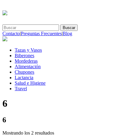
Buscar
Buscar
por:
Contacto
|
Preguntas Frecuentes
|
Blog
Tazas y Vasos
Biberones
Mordederas
Alimentación
Chupones
Lactancia
Salud e Higiene
Travel
6
6
Mostrando los 2 resultados