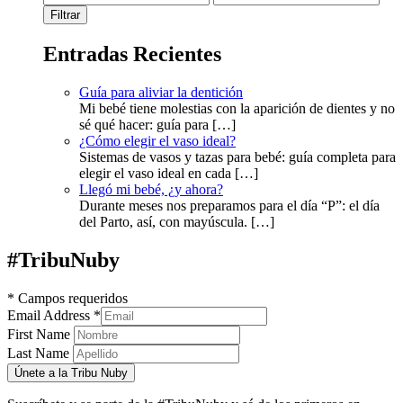
mínimo
máximo
Filtrar
Entradas Recientes
Guía para aliviar la dentición
Mi bebé tiene molestias con la aparición de dientes y no
sé qué hacer: guía para
[…]
¿Cómo elegir el vaso ideal?
Sistemas de vasos y tazas para bebé: guía completa para
elegir el vaso ideal en cada
[…]
Llegó mi bebé, ¿y ahora?
Durante meses nos preparamos para el día “P”: el día
del Parto, así, con mayúscula.
[…]
#Tribu
Nuby
*
Campos requeridos
Email Address
*
First Name
Last Name