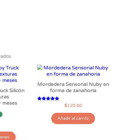
tados
Mordedera Sensorial Nuby en
ck Silicón
forma de zanahoria
uras
+ meses
Valorado
$
125.00
con
5.00
de 5
Añadir al carrito
Este
iones
producto