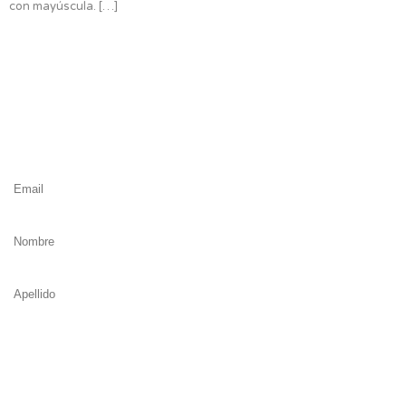
con mayúscula.
[…]
#Tribu
Nuby
Suscríbete y se parte de la #TribuNuby y sé de los primeros en entera