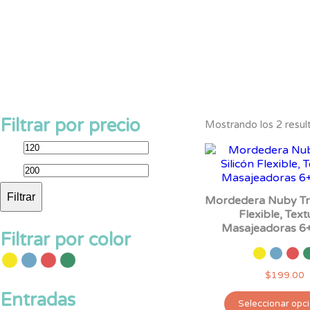
Filtrar por precio
Mostrando los 2 resul
Precio
Precio
mínimo
máximo
Filtrar
Mordedera Nuby Tru
Flexible, Text
Masajeadoras 6
Filtrar por color
$
199.00
Entradas
Seleccionar opc