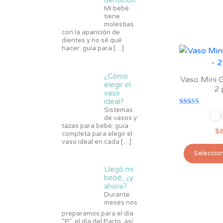
dentición
Mi bebé
tiene
molestias
con la aparición de
dientes y no sé qué
hacer: guía para
[…]
¿Cómo
Vaso Mini G
elegir el
2 
vaso
ideal?
Sistemas
Valorado con
de vasos y
5.00
de 5
tazas para bebé: guía
$
completa para elegir el
vaso ideal en cada
[…]
Seleccio
Llegó mi
bebé, ¿y
ahora?
Durante
meses nos
preparamos para el día
“P”: el día del Parto, así,