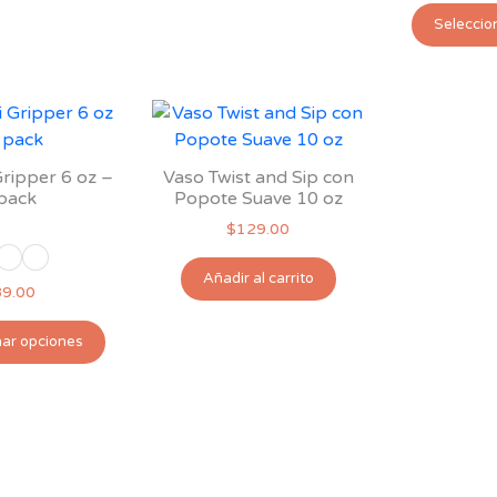
tiene
Seleccio
múltiples
variantes.
Las
opciones
se
pueden
ripper 6 oz –
Vaso Twist and Sip con
pack
Popote Suave 10 oz
elegir
en
$
129.00
la
Añadir al carrito
página
89.00
de
Este
producto
nar opciones
producto
tiene
múltiples
variantes.
Las
opciones