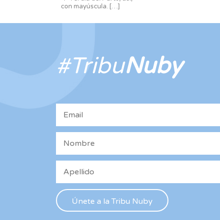
con mayúscula.
[…]
#Tribu
Nuby