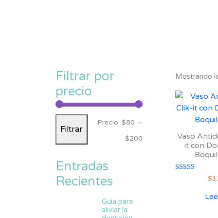
Filtrar por
Mostrando lo
precio
Precio
Precio
Precio:
$80
—
Filtrar
Vaso Antid
mínimo
máximo
$200
it con Do
Boquil
Entradas
Valorado con
Recientes
$
1
5.00
de 5
Lee
Guía para
aliviar la