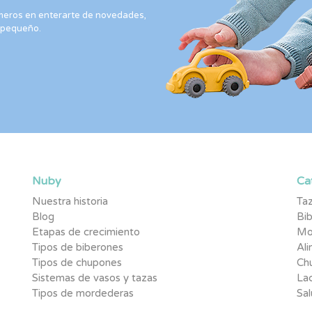
rimeros en enterarte de novedades,
 pequeño.
Nuby
Ca
Nuestra historia
Taz
Blog
Bi
Etapas de crecimiento
Mo
Tipos de biberones
Al
Tipos de chupones
Ch
Sistemas de vasos y tazas
Lac
Tipos de mordederas
Sal