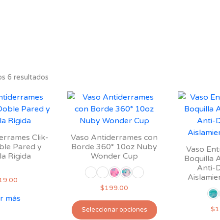
s 6 resultados
errames Clik-
Vaso Antiderrames con
ble Pared y
Borde 360° 10oz Nuby
Vaso En
la Rígida
Wonder Cup
Boquilla 
Anti-
Aislamie
19.00
$
199.00
r más
Este
$
1
Seleccionar opciones
producto