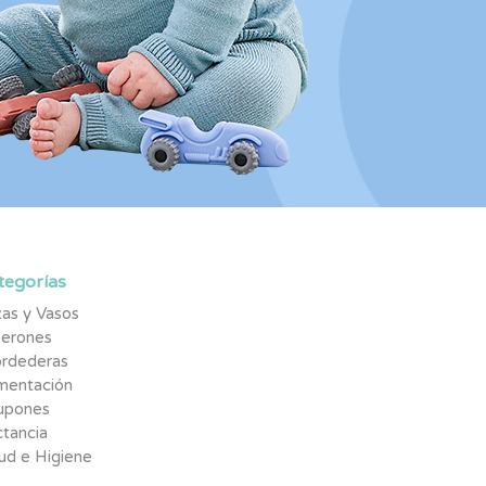
tegorías
as y Vasos
berones
rdederas
imentación
upones
tancia
ud e Higiene