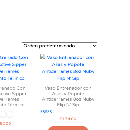
trenado Con
Vaso Entrenador con
Active Sipper
Asas y Popote
Derrames
Antiderrames 8oz Nuby
nto Térmico
Flip N’ Sip
Valorado
$
174.00
con
52.00
4.00
de 5