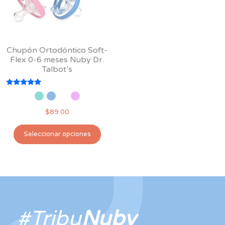
Chupón Ortodóntico Soft-
Flex 0-6 meses Nuby Dr.
Talbot’s
Valorado
con
5.00
$
89.00
de 5
Este
Seleccionar opciones
producto
tiene
múltiples
variantes.
Las
opciones
#Tribu
Nuby
se
pueden