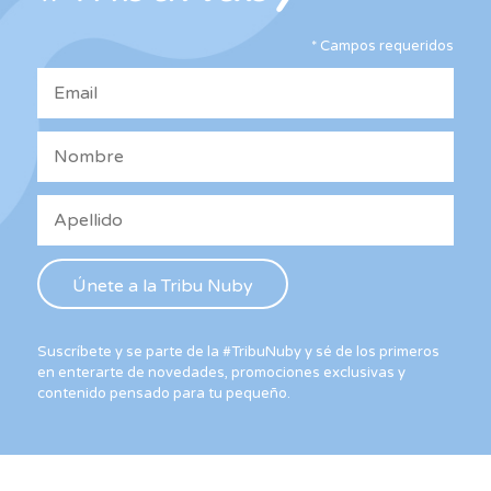
elegir
*
Campos requeridos
en
la
página
de
producto
Suscríbete y se parte de la #TribuNuby y sé de los primeros
en enterarte de novedades, promociones exclusivas y
contenido pensado para tu pequeño.