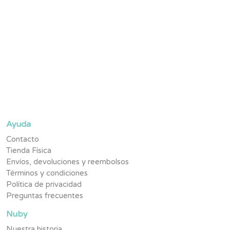
Suscríbete y se parte de la #TribuNuby y sé de los primeros
en enterarte de novedades, promociones exclusivas y
contenido pensado para tu pequeño.
Ayuda
Contacto
Tienda Física
Envíos, devoluciones y reembolsos
Términos y condiciones
Política de privacidad
Preguntas frecuentes
Nuby
Nuestra historia