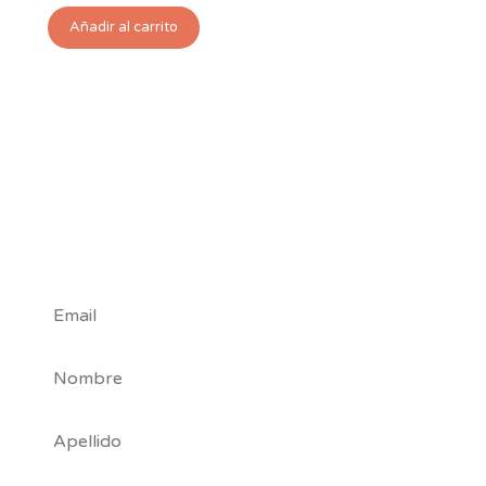
Añadir al carrito
#Tribu
Nuby
*
Campos requeridos