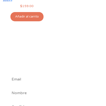
Valorado con
$
159.00
5.00
de 5
Añadir al carrito
#Tribu
Nuby
*
Campos requeridos