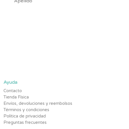
Suscríbete y se parte de la #TribuNuby y sé de los primeros
en enterarte de novedades, promociones exclusivas y
contenido pensado para tu pequeño.
Ayuda
Contacto
Tienda Física
Envíos, devoluciones y reembolsos
Términos y condiciones
Política de privacidad
Preguntas frecuentes