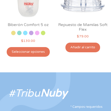
Biberón Comfort 5 oz
Repuesto de Mamilas Soft
Flex
$
79.00
$
130.00
Añadir al carrito
Este
Seleccionar opciones
producto
tiene
múltiples
variantes.
Las
opciones
#Tribu
Nuby
se
pueden
elegir
*
Campos requeridos
en