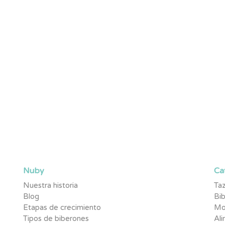
rimeros en enterarte de novedades,
 pequeño.
Nuby
Ca
Nuestra historia
Taz
Blog
Bi
Etapas de crecimiento
Mo
Tipos de biberones
Al