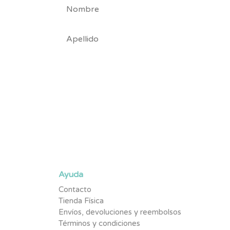
Suscríbete y se parte de la #TribuNuby y sé de los p
promociones exclusivas y contenido pensado para tu
Ayuda
Contacto
Tienda Física
Envíos, devoluciones y reembolsos
Términos y condiciones