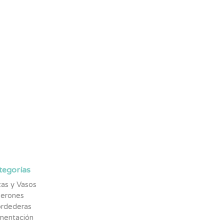
tegorías
as y Vasos
berones
rdederas
imentación