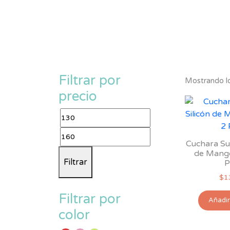
Filtrar por
Mostrando lo
precio
Precio
mínimo
Precio
Cuchara Sua
máximo
de Mango
Filtrar
P
$
1
Filtrar por
Añadir 
color