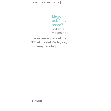
vaso ideal en cada
[…]
Llegó mi
bebé, ¿y
ahora?
Durante
meses nos
preparamos para el día
“P”: el día del Parto, así,
con mayúscula.
[…]
#Tribu
Nuby