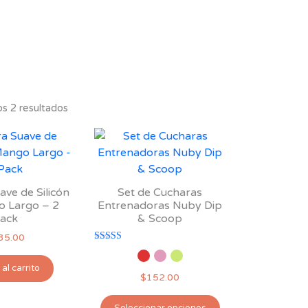
s 2 resultados
ve de Silicón
Set de Cucharas
 Largo – 2
Entrenadoras Nuby Dip
ack
& Scoop
35.00
Valorado con
5.00
de 5
al carrito
$
152.00
Este
Seleccionar opciones