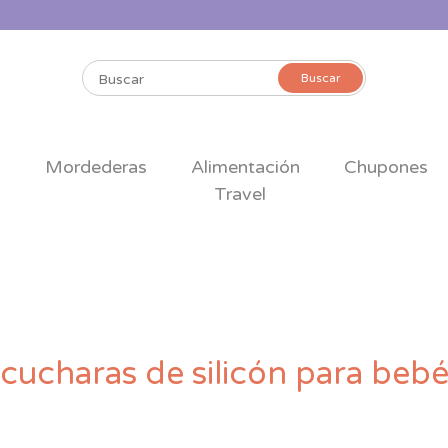
Buscar
Buscar
por:
s
Mordederas
Alimentación
Chupones
Travel
cucharas de silicón para beb