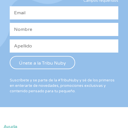
*
Campos requeridos
en
la
página
de
producto
Suscríbete y se parte de la #TribuNuby y sé de los primeros
en enterarte de novedades, promociones exclusivas y
contenido pensado para tu pequeño.
Ayuda