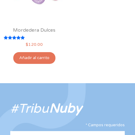
Mordedera Dulces
Valorado
$
120.00
con
5.00
de 5
Añadir al carrito
#Tribu
Nuby
*
Campos requeridos