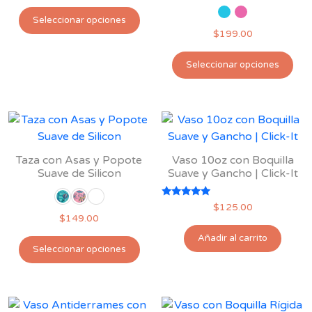
Valorado
Este
con
Seleccionar opciones
5.00
producto
$
199.00
de 5
tiene
Est
múltiples
Seleccionar opciones
pro
variantes.
tie
Las
múl
opciones
var
se
Las
pueden
opc
Taza con Asas y Popote
Vaso 10oz con Boquilla
elegir
se
Suave de Silicon
Suave y Gancho | Click-It
en
pu
la
ele
Valorado
$
125.00
página
con
$
149.00
en
5.00
de
de 5
la
Añadir al carrito
Este
producto
Seleccionar opciones
pág
producto
de
tiene
pro
múltiples
variantes.