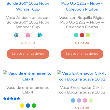
Las
opciones
se
Vaso Antiderrames con
Vaso con Boquilla Rígida
pueden
Borde 360° 10oz Nuby
Pop Up 12oz – Nuby –
Wonder Cup
Colección Pitufos
elegir
en
la
$
199.00
$
129.00
página
Este
Est
de
Seleccionar opciones
Seleccionar opciones
producto
pro
producto
tiene
tie
múltiples
múl
variantes.
var
Las
Las
opciones
opc
Vaso de entrenamiento
Vaso Entrenador Clik-It
se
se
Clik-It
con Boquilla Suave 10 oz
pueden
pu
elegir
ele
Valorado
con
$
179.00
en
en
5.00