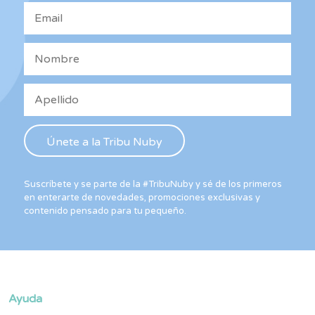
la
la
pág
página
de
de
pro
producto
Suscríbete y se parte de la #TribuNuby y sé de los primeros
en enterarte de novedades, promociones exclusivas y
contenido pensado para tu pequeño.
Ayuda