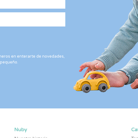
rimeros en enterarte de novedades,
 pequeño.
Nuby
Ca