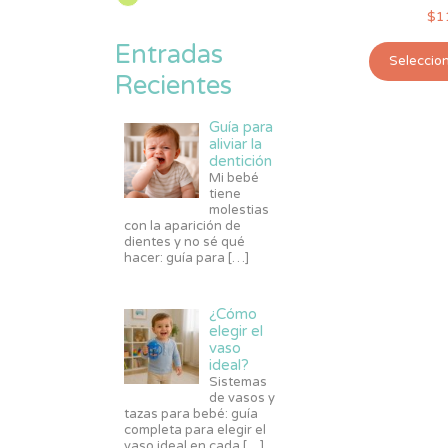
$
1
Entradas
Seleccio
Recientes
Guía para
aliviar la
dentición
Mi bebé
tiene
molestias
con la aparición de
dientes y no sé qué
hacer: guía para
[…]
¿Cómo
elegir el
vaso
ideal?
Sistemas
de vasos y
tazas para bebé: guía
completa para elegir el
vaso ideal en cada
[…]