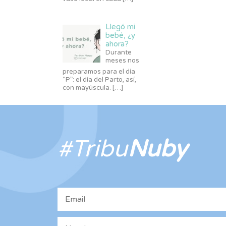
Llegó mi
bebé, ¿y
ahora?
Durante
meses nos
preparamos para el día
“P”: el día del Parto, así,
con mayúscula.
[…]
#Tribu
Nuby