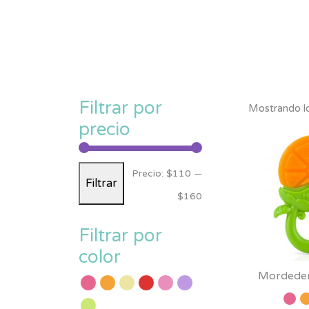
Filtrar por
Mostrando lo
precio
Precio
Precio
Precio:
$110
—
Filtrar
mínimo
máximo
$160
Filtrar por
color
Mordeder