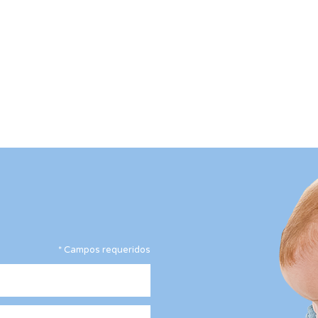
*
Campos requeridos