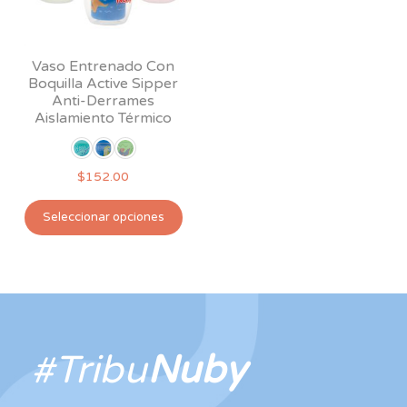
en
la
página
Vaso Entrenado Con
de
Boquilla Active Sipper
producto
Anti-Derrames
Aislamiento Térmico
$
152.00
Este
Seleccionar opciones
producto
tiene
múltiples
variantes.
Las
opciones
#Tribu
Nuby
se
pueden
elegir