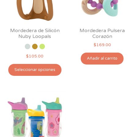
Mordedera de Silicón
Mordedera Pulsera
Nuby Loopals
Corazón
$
169.00
$
105.00
Añadir al carrito
Este
Seleccionar opciones
producto
tiene
múltiples
variantes.
Las
opciones
se
pueden
elegir