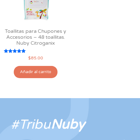
Toallitas para Chupones y
Accesorios – 48 toallitas.
Nuby Citroganix
Valorado
$
85.00
con
5.00
de 5
Añadir al carrito
#Tribu
Nuby