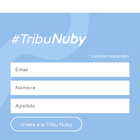
múltiples
variantes.
Las
opciones
#Tribu
Nuby
se
pueden
elegir
*
Campos requeridos
en
la
página
de
producto