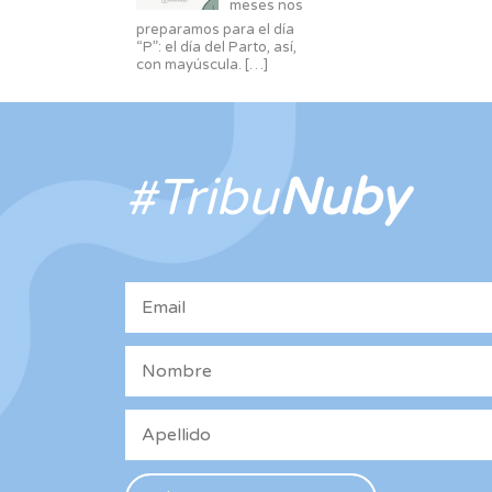
meses nos
preparamos para el día
“P”: el día del Parto, así,
con mayúscula.
[…]
#Tribu
Nuby