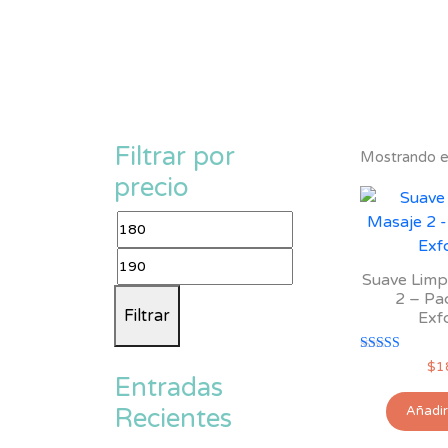
Filtrar por
Mostrando el
precio
Precio
mínimo
Precio
Suave Limp
máximo
2 – Pac
Filtrar
Exfo
Valorado con
$
1
5.00
Entradas
de 5
Añadir 
Recientes