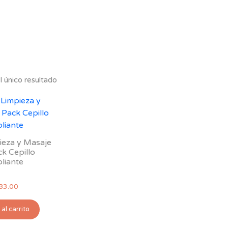
 único resultado
ieza y Masaje
k Cepillo
liante
83.00
al carrito