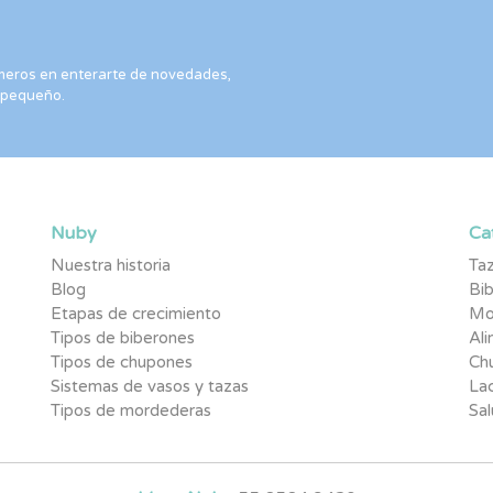
rimeros en enterarte de novedades,
 pequeño.
Nuby
Ca
Nuestra historia
Taz
Blog
Bi
Etapas de crecimiento
Mo
Tipos de biberones
Al
Tipos de chupones
Ch
Sistemas de vasos y tazas
Lac
Tipos de mordederas
Sal