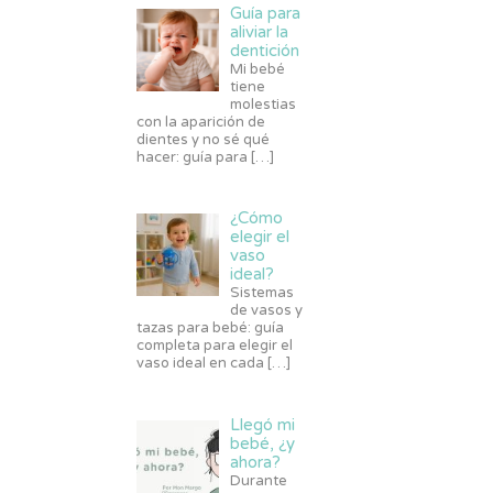
Guía para
aliviar la
dentición
Mi bebé
tiene
molestias
con la aparición de
dientes y no sé qué
hacer: guía para
[…]
¿Cómo
elegir el
vaso
ideal?
Sistemas
de vasos y
tazas para bebé: guía
completa para elegir el
vaso ideal en cada
[…]
Llegó mi
bebé, ¿y
ahora?
Durante