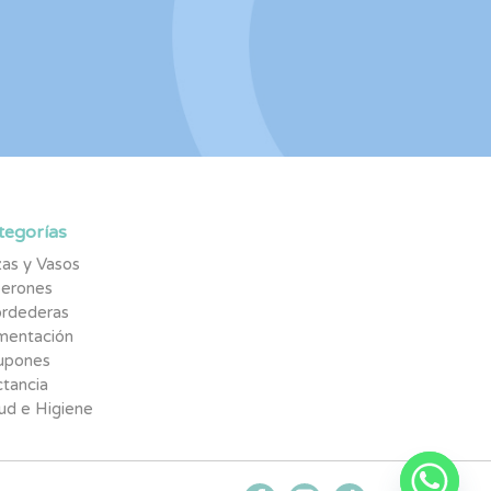
tegorías
as y Vasos
berones
rdederas
imentación
upones
tancia
ud e Higiene