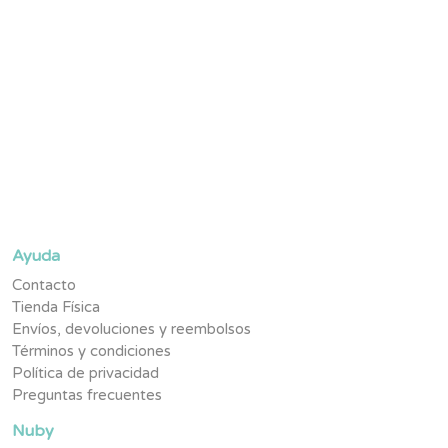
Suscríbete y se parte de la #TribuNuby y sé de los primeros
en enterarte de novedades, promociones exclusivas y
contenido pensado para tu pequeño.
Ayuda
Contacto
Tienda Física
Envíos, devoluciones y reembolsos
Términos y condiciones
Política de privacidad
Preguntas frecuentes
Nuby