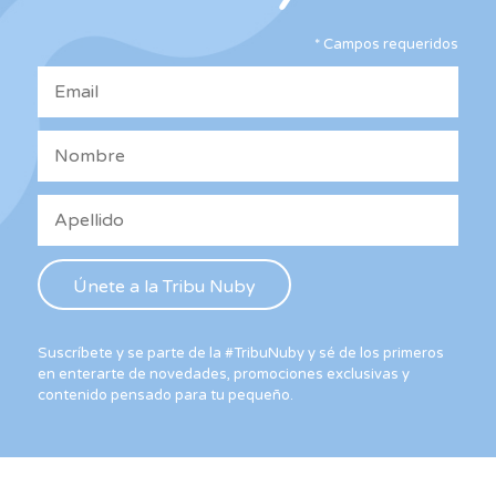
en
ele
la
*
Campos requeridos
en
página
la
de
pág
producto
de
pro
Suscríbete y se parte de la #TribuNuby y sé de los primeros
en enterarte de novedades, promociones exclusivas y
contenido pensado para tu pequeño.