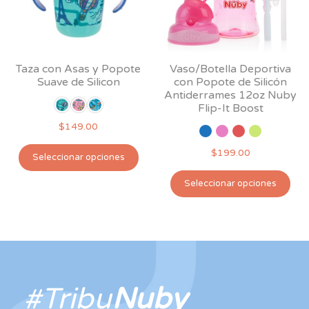
Taza con Asas y Popote
Vaso/Botella Deportiva
Suave de Silicon
con Popote de Silicón
Antiderrames 12oz Nuby
Flip-It Boost
$
149.00
Este
$
199.00
Seleccionar opciones
producto
Est
tiene
Seleccionar opciones
pro
múltiples
tie
variantes.
múl
Las
var
opciones
Las
se
opc
pueden
#Tribu
Nuby
se
elegir
pu