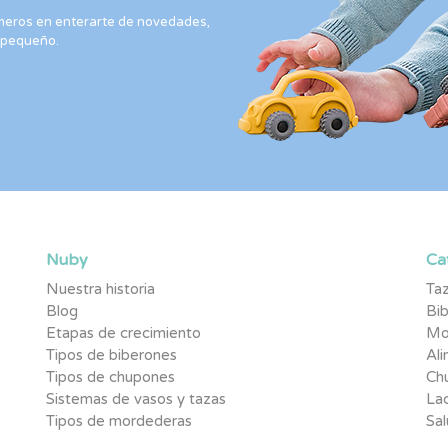
rimeros en enterarte de novedades,
 pequeño.
Nuby
Ca
Nuestra historia
Taz
Blog
Bi
Etapas de crecimiento
Mo
Tipos de biberones
Al
Tipos de chupones
Ch
Sistemas de vasos y tazas
Lac
Tipos de mordederas
Sal