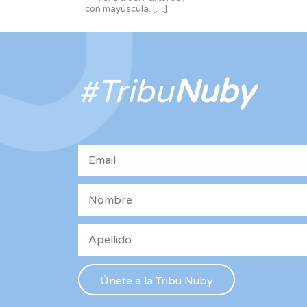
con mayúscula.
[…]
#Tribu
Nuby