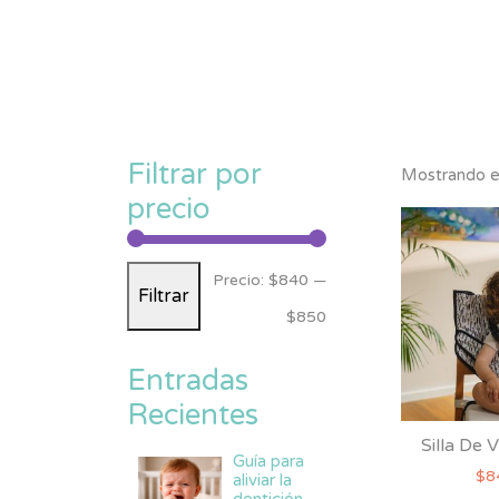
Filtrar por
Mostrando el
precio
Precio
Precio
Precio:
$840
—
Filtrar
mínimo
máximo
$850
Entradas
Recientes
Silla De V
Guía para
$
8
aliviar la