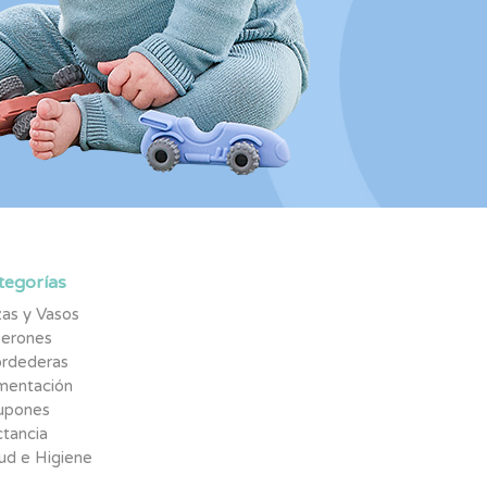
tegorías
as y Vasos
berones
rdederas
imentación
upones
tancia
ud e Higiene