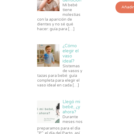
dentición
Mi bebé
Añadir 
tiene
molestias
con la aparición de
dientes y no sé qué
hacer: guía para
[…]
¿Cómo
elegir el
vaso
ideal?
Sistemas
de vasos y
tazas para bebé: guía
completa para elegir el
vaso ideal en cada
[…]
Llegó mi
bebé, ¿y
ahora?
Durante
meses nos
preparamos para el día
“P”: el día del Parto, así,