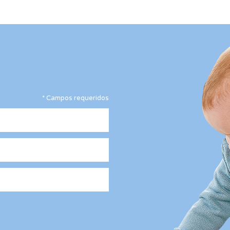
*
Campos requeridos