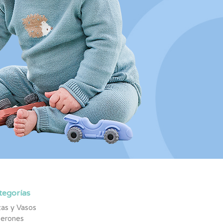
tegorías
as y Vasos
berones