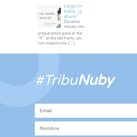
Llegó mi
bebé, ¿y
ahora?
Durante
meses nos
preparamos para el día
“P”: el día del Parto, así,
con mayúscula.
[…]
#Tribu
Nuby