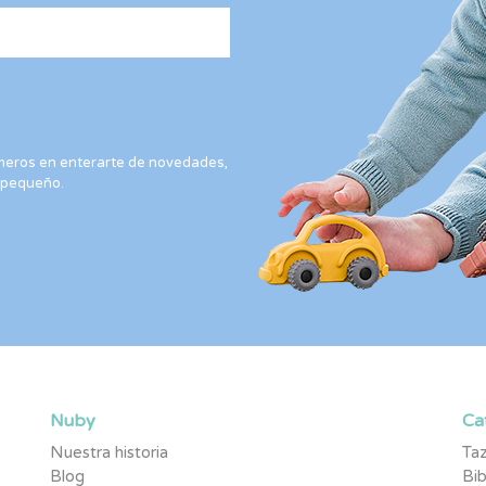
rimeros en enterarte de novedades,
 pequeño.
Nuby
Ca
Nuestra historia
Taz
Blog
Bi