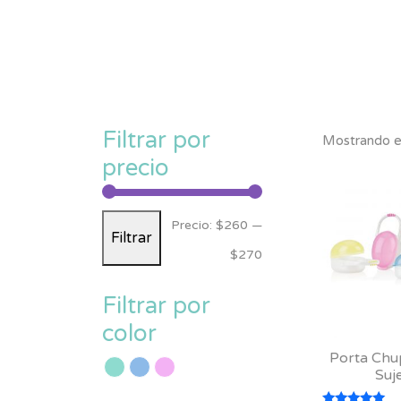
Filtrar por
Mostrando el
precio
Precio
Precio
Precio:
$260
—
Filtrar
mínimo
máximo
$270
Filtrar por
color
Porta Chu
Suj