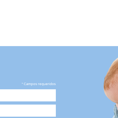
*
Campos requeridos