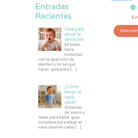
Entradas
Valorado
con
5.00
Recientes
$
2
de 5
Guía para
Seleccio
aliviar la
dentición
Mi bebé
tiene
molestias
con la aparición de
dientes y no sé qué
hacer: guía para
[…]
¿Cómo
elegir el
vaso
ideal?
Sistemas
de vasos y
tazas para bebé: guía
completa para elegir el
vaso ideal en cada
[…]