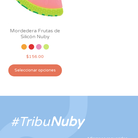
Mordedera Frutas de
Silicón Nuby
$
156.00
Este
Seleccionar opciones
producto
tiene
múltiples
variantes.
Las
opciones
#Tribu
Nuby
se
pueden
elegir