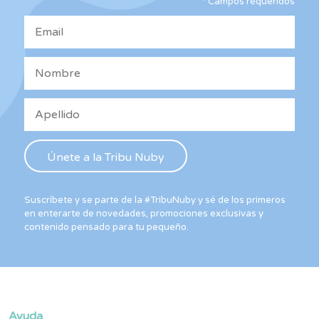
*
Campos requeridos
en
la
página
de
producto
Suscríbete y se parte de la #TribuNuby y sé de los primeros
en enterarte de novedades, promociones exclusivas y
contenido pensado para tu pequeño.
Ayuda