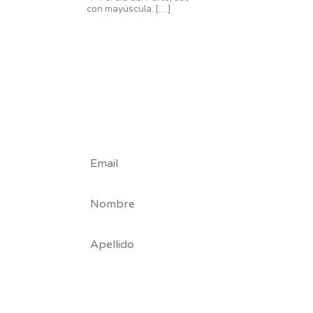
con mayúscula.
[…]
#Tribu
Nuby