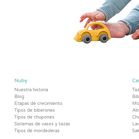
rimeros en enterarte de novedades,
 pequeño.
Nuby
Ca
Nuestra historia
Taz
Blog
Bi
Etapas de crecimiento
Mo
Tipos de biberones
Al
Tipos de chupones
Ch
Sistemas de vasos y tazas
Lac
Tipos de mordederas
Sal