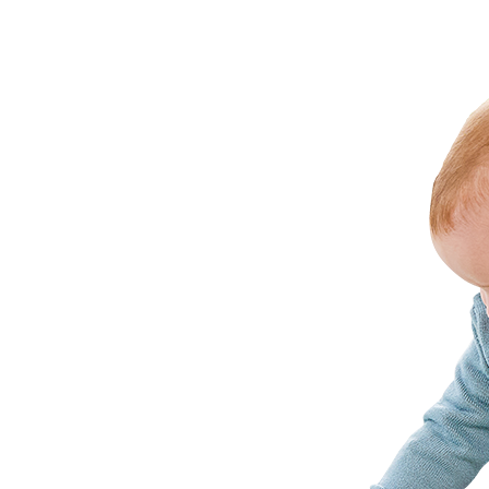
*
Campos requeridos