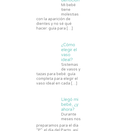
dentición
Mi bebé
tiene
molestias
con la aparición de
dientes y no sé qué
hacer: guía para
[…]
¿Cómo
elegir el
vaso
ideal?
Sistemas
de vasos y
tazas para bebé: guía
completa para elegir el
vaso ideal en cada
[…]
Llegó mi
bebé, ¿y
ahora?
Durante
meses nos
preparamos para el día
“P”: el día del Parto, así,