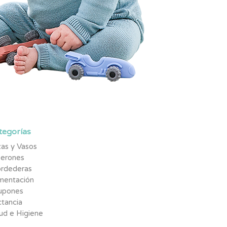
tegorías
as y Vasos
berones
rdederas
imentación
upones
tancia
ud e Higiene