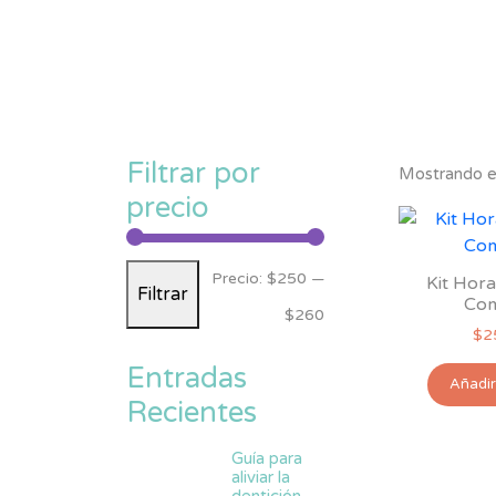
Filtrar por
Mostrando el
precio
Precio
Precio
Precio:
$250
—
Kit Hor
Filtrar
Com
mínimo
máximo
$260
$
2
Entradas
Añadir 
Recientes
Guía para
aliviar la