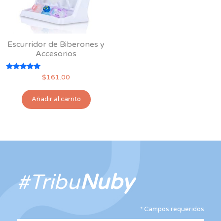
Escurridor de Biberones y
Accesorios
Valorado
$
161.00
con
5.00
de 5
Añadir al carrito
#Tribu
Nuby
*
Campos requeridos