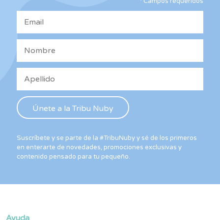
*
Campos requeridos
en
la
página
de
producto
Suscríbete y se parte de la #TribuNuby y sé de los primeros
en enterarte de novedades, promociones exclusivas y
contenido pensado para tu pequeño.
Ayuda