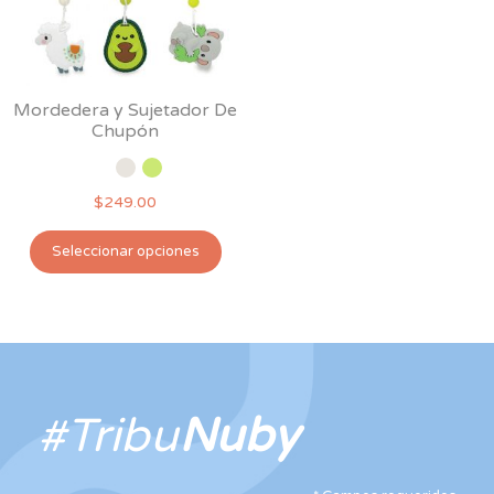
Mordedera y Sujetador De
Chupón
$
249.00
Este
Seleccionar opciones
producto
tiene
múltiples
variantes.
Las
opciones
#Tribu
Nuby
se
pueden
elegir