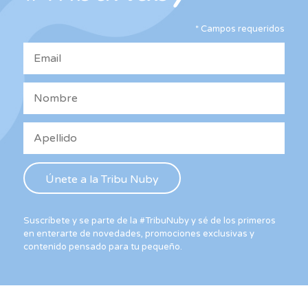
elegir
*
Campos requeridos
en
la
página
de
producto
Suscríbete y se parte de la #TribuNuby y sé de los primeros
en enterarte de novedades, promociones exclusivas y
contenido pensado para tu pequeño.