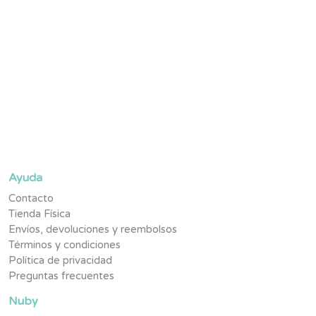
Suscríbete y se parte de la #TribuNuby y sé de los primeros
en enterarte de novedades, promociones exclusivas y
contenido pensado para tu pequeño.
Ayuda
Contacto
Tienda Física
Envíos, devoluciones y reembolsos
Términos y condiciones
Política de privacidad
Preguntas frecuentes
Nuby