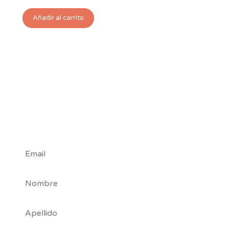
Añadir al carrito
#Tribu
Nuby
*
Campos requeridos