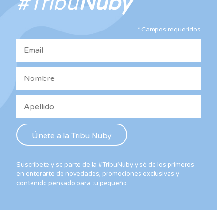
#Tribu
Nuby
pu
ele
*
Campos requeridos
en
la
pág
de
pro
Suscríbete y se parte de la #TribuNuby y sé de los primeros
en enterarte de novedades, promociones exclusivas y
contenido pensado para tu pequeño.