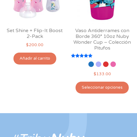
Set Shine + Flip-It Boost
Vaso Antiderrames con
2-Pack
Borde 360° 10oz Nuby
Wonder Cup – Colección
$
200.00
Pitufos
Añadir al carrito
Valorado
con
5.00
$
133.00
de 5
Est
Seleccionar opciones
pro
tie
múl
var
Las
opc
se