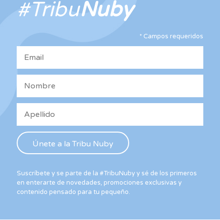
#Tribu
Nuby
se
pueden
elegir
*
Campos requeridos
en
la
página
de
producto
Suscríbete y se parte de la #TribuNuby y sé de los primeros
en enterarte de novedades, promociones exclusivas y
contenido pensado para tu pequeño.