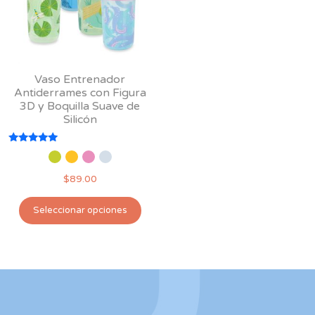
elegir
en
la
página
Vaso Entrenador
de
Antiderrames con Figura
producto
3D y Boquilla Suave de
Silicón
Valorado
con
5.00
$
89.00
de 5
Este
Seleccionar opciones
producto
tiene
múltiples
variantes.
Las
opciones