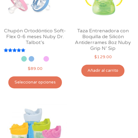
Chupón Ortodóntico Soft-
Taza Entrenadora con
Flex 0-6 meses Nuby Dr.
Boquilla de Silicón
Talbot’s
Antiderrames 8oz Nuby
Grip N’ Sip
Valorado
$
129.00
con
5.00
$
89.00
de 5
Añadir al carrito
Este
Seleccionar opciones
producto
tiene
múltiples
variantes.
Las
opciones
se
pueden