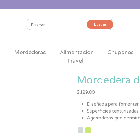
Buscar
Buscar
por:
s
Mordederas
Alimentación
Chupones
Travel
Mordedera de
$
129.00
Diseñada para fomentar l
Superficies texturizadas
Agarraderas que permite