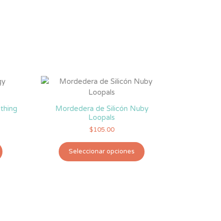
thing
Mordedera de Silicón Nuby
Loopals
$
105.00
Este
Este
Seleccionar opciones
producto
producto
tiene
tiene
múltiples
múltiples
variantes.
variantes.
Las
Las
opciones
opciones
se
se