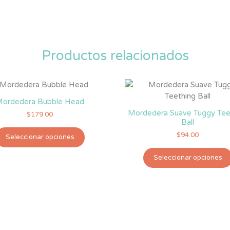
Productos relacionados
ordedera Bubble Head
Mordedera Suave Tuggy Tee
$
179.00
Ball
Este
$
94.00
Seleccionar opciones
producto
tiene
Seleccionar opciones
múltiples
variantes.
Las
opciones
se
pueden