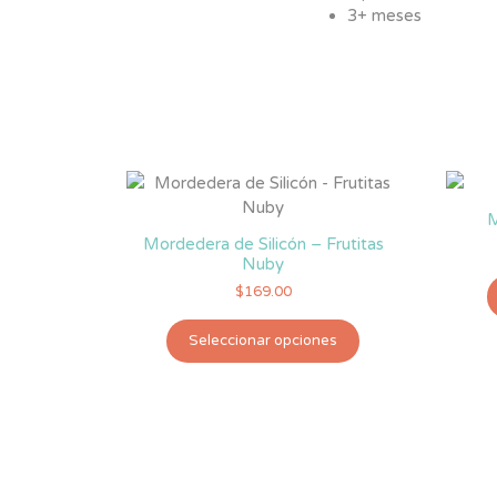
3+ meses
M
Mordedera de Silicón – Frutitas
Nuby
$
169.00
Este
Seleccionar opciones
producto
tiene
múltiples
variantes.
Las
opciones
se