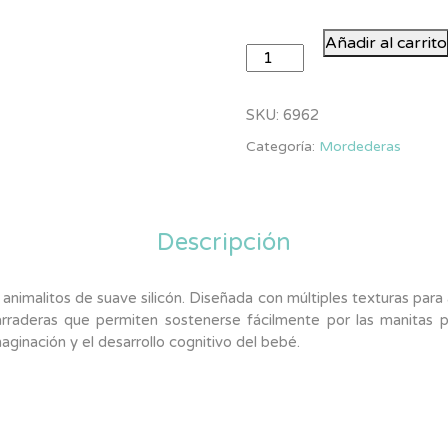
Mordedera
Añadir al carrito
de
Silicón
cantidad
SKU:
6962
Categoría:
Mordederas
Descripción
imalitos de suave silicón. Diseñada con múltiples texturas para al
arraderas que permiten sostenerse fácilmente por las manitas p
aginación y el desarrollo cognitivo del bebé.