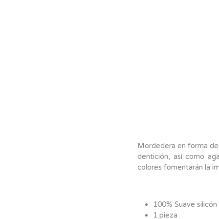
Mordedera en forma de an
dentición, así como ag
colores fomentarán la im
100% Suave silicón
1 pieza